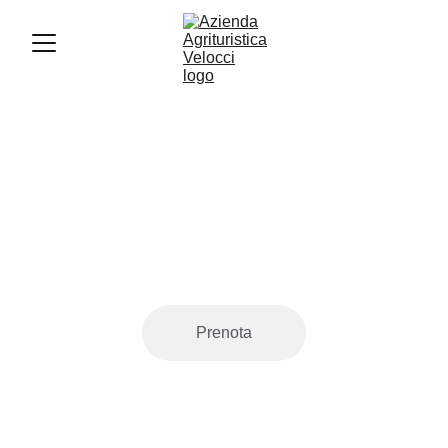
Prenotazioni
Prenota il tuo tavolo per un'esperienza unica 
nel nostro bioagriturismo.
Prenota