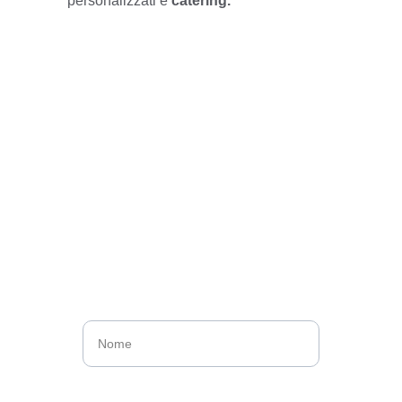
personalizzati
e
catering.
Organizza il tuo 
evento rustico.
Contattaci
Nome*
Cognome*